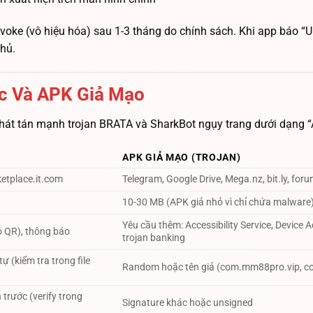
revoke (vô hiệu hóa) sau 1-3 tháng do chính sách. Khi app báo 
chủ.
c Và APK Giả Mạo
hát tán mạnh trojan BRATA và SharkBot ngụy trang dưới dạng 
APK GIẢ MẠO (TROJAN)
ketplace.it.com
Telegram, Google Drive, Mega.nz, bit.ly, foru
10-30 MB (APK giả nhỏ vì chỉ chứa malware
Yêu cầu thêm: Accessibility Service, Device
ho QR), thông báo
trojan banking
(kiểm tra trong file
Random hoặc tên giả (com.mm88pro.vip,
 trước (verify trong
Signature khác hoặc unsigned