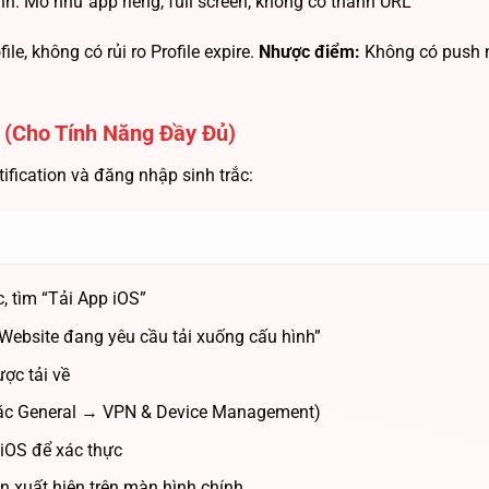
h. Mở như app riêng, full screen, không có thanh URL
le, không có rủi ro Profile expire.
Nhược điểm:
Không có push no
 (Cho Tính Năng Đầy Đủ)
ification và đăng nhập sinh trắc:
c, tìm “Tải App iOS”
“Website đang yêu cầu tải xuống cấu hình”
ợc tải về
ặc General → VPN & Device Management)
iOS để xác thực
on xuất hiện trên màn hình chính