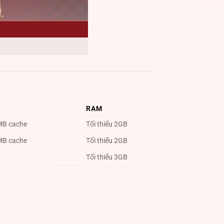
RAM
 MB cache
Tối thiểu 2GB
 MB cache
Tối thiểu 2GB
Tối thiểu 3GB