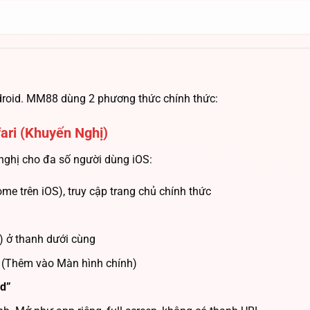
roid. MM88 dùng 2 phương thức chính thức:
ari (Khuyến Nghị)
nghị cho đa số người dùng iOS:
 trên iOS), truy cập trang chủ chính thức
) ở thanh dưới cùng
(Thêm vào Màn hình chính)
d”