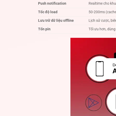
Push notification
Realtime cho khuy
Tốc độ load
50-200ms (cache 
Lưu trữ dữ liệu offline
Lịch sử cược, biên
Tốn pin
Tối ưu hơn, dùng