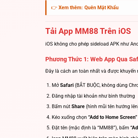
👉
Xem thêm:
Quên Mật Khẩu
Tải App MM88 Trên iOS
iOS không cho phép sideload APK như And
Phương Thức 1: Web App Qua Saf
Đây là cách an toàn nhất và được khuyến 
Mở
Safari
(BẮT BUỘC, không dùng Chrome
Đăng nhập tài khoản như bình thường
Bấm nút
Share
(hình mũi tên hướng lên
Kéo xuống chọn
“Add to Home Screen”
Đặt tên (mặc định là “MM88”), bấm
“Ad