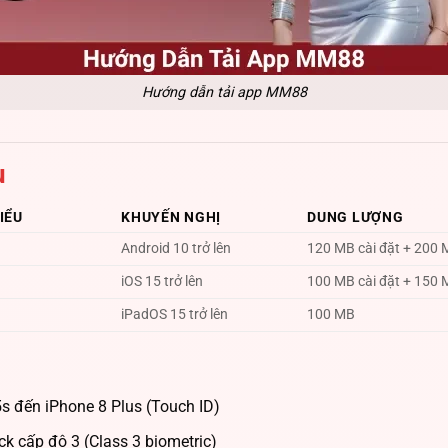
Hướng dẫn tải app MM88
u
IỂU
KHUYẾN NGHỊ
DUNG LƯỢNG
)
Android 10 trở lên
120 MB cài đặt + 200
iOS 15 trở lên
100 MB cài đặt + 150
iPadOS 15 trở lên
100 MB
5s đến iPhone 8 Plus (Touch ID)
k cấp độ 3 (Class 3 biometric)