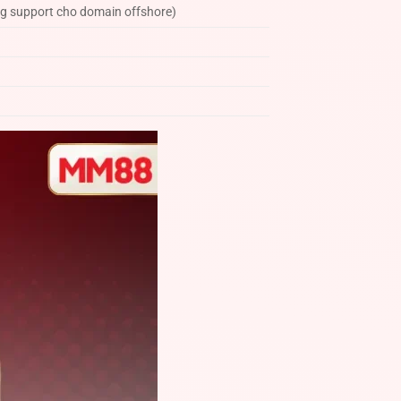
g support cho domain offshore)