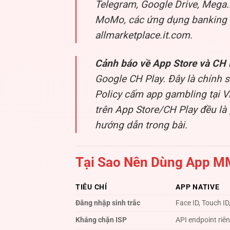
Telegram, Google Drive, Mega.n
MoMo, các ứng dụng banking kh
allmarketplace.it.com.
Cảnh báo về App Store và CH 
Google CH Play. Đây là chính 
Policy cấm app gambling tại V
trên App Store/CH Play đều là
hướng dẫn trong bài.
Tại Sao Nên Dùng App M
TIÊU CHÍ
APP NATIVE
Đăng nhập sinh trắc
Face ID, Touch ID
Kháng chặn ISP
API endpoint riên